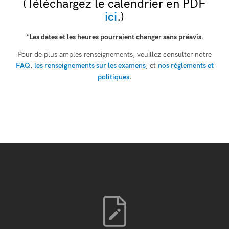
(Téléchargez le calendrier en PDF
ici
.)
*
Les dates et les heures pourraient changer sans préavis.
Pour de plus amples renseignements, veuillez consulter notre
FAQ
,
les renseignements sur les examens
, et
nos règlements et
politiques
.